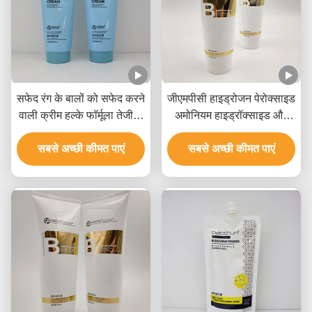
सफेद रंग के बालों को सफेद करने
जीएमपीसी हाइड्रोजन पेरोक्साइड
वाली क्रीम हल्के फॉर्मूला तेजी से
अमोनियम हाइड्रॉक्साइड और
फीका उठाना 9 स्तरों तक
खनिज तेल के साथ बालों को
सबसे अच्छी कीमत पाएं
सफेद करने वाली क्रीम
सबसे अच्छी कीमत पाएं