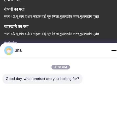
कंपनी का पता
नंबर 43.यू तांग दक्षिण सड़क,बाई यून जिला,गुआंगझोउ शहर,गुआंगडोंग प्रांत
कारखाने का पता
नंबर 43.यू तांग दक्षिण सड़क,बाई यून जिला,गुआंगझोउ शहर,गुआंगडोंग प्रांत
टेलीफोन
luna
86-18902309680
4:28 AM
Good day, what product are you looking for?
चीन अच्छी गुणवत्ता बालों के ब्लीचिंग पाउडर आपूर्तिकर्ता. कॉपीराइट © -2026
Guangzhou Yisichen Daily Chemical Co., Ltd सभी अधिकार सुरक्षित हैं।
गोपनीयता नीति
|
साइटमैप