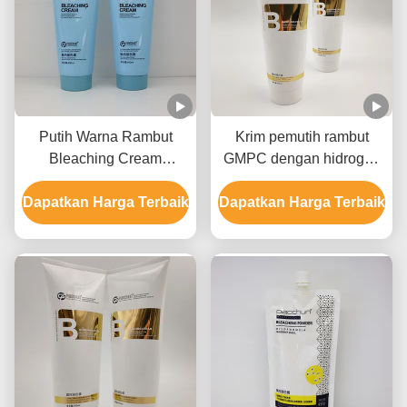
Putih Warna Rambut
Krim pemutih rambut
Bleaching Cream
GMPC dengan hidrogen
Formula ringan cepat
peroksida Ammonium
Dapatkan Harga Terbaik
memudar Angkat hingga
Dapatkan Harga Terbaik
hidroksida dan minyak
9 Tingkat
mineral