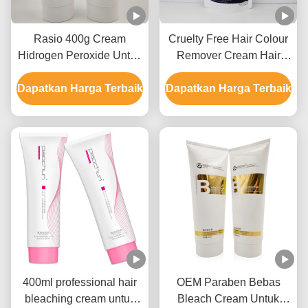
Rasio 400g Cream
Cruelty Free Hair Colour
Hidrogen Peroxide Untuk
Remover Cream Hair
Penghilang Warna
Bleaching Untuk
Dapatkan Harga Terbaik
Rambut GMPC Approval
Dapatkan Harga Terbaik
Penggunaan Salon 9
Level
400ml professional hair
OEM Paraben Bebas
bleaching cream untuk
Bleach Cream Untuk