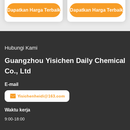
pria dan wanita hingga 9
Warna Rambut Dengan
Dapatkan Harga Terbaik
level
Dapatkan Harga Terbaik
Ammonium Hydroxide
Hubungi Kami
Guangzhou Yisichen Daily Chemical
Co., Ltd
E-mail
Yisichenheidi@163.com
Waktu kerja
9:00-18:00