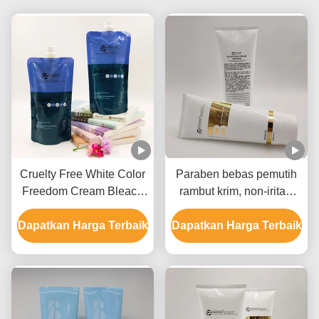
Cruelty Free White Color
Paraben bebas pemutih
Freedom Cream Bleach
rambut krim, non-iritasi
Label Pribadi Untuk
rambut pemutih krim
Dapatkan Harga Terbaik
Semua Jenis Rambut
Dapatkan Harga Terbaik