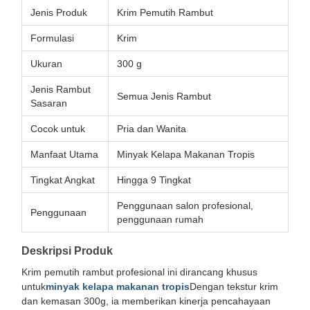
Jenis Produk
Krim Pemutih Rambut
Formulasi
Krim
Ukuran
300 g
Jenis Rambut
Semua Jenis Rambut
Sasaran
Cocok untuk
Pria dan Wanita
Manfaat Utama
Minyak Kelapa Makanan Tropis
Tingkat Angkat
Hingga 9 Tingkat
Penggunaan salon profesional,
Penggunaan
penggunaan rumah
Deskripsi Produk
Krim pemutih rambut profesional ini dirancang khusus
untuk
minyak kelapa makanan tropis
Dengan tekstur krim
dan kemasan 300g, ia memberikan kinerja pencahayaan