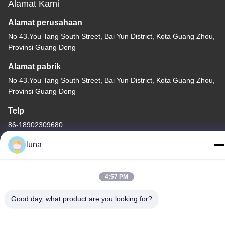
Alamat Kami
Alamat perusahaan
No 43.You Tang South Street, Bai Yun District, Kota Guang Zhou,
Provinsi Guang Dong
Alamat pabrik
No 43.You Tang South Street, Bai Yun District, Kota Guang Zhou,
Provinsi Guang Dong
Telp
86-18902309680
luna
4:57 PM
Cina Kualitas Baik Bubuk Penghilang Rambut Pemasok. Hak
cipta © -2026 Guangzhou Yisichen Daily Chemical Co., Ltd
Good day, what product are you looking for?
Semua hak dilindungi.
Kebijakan Privasi
|
Sitemap