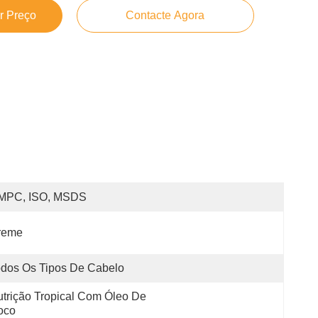
r Preço
Contacte Agora
MPC, ISO, MSDS
reme
dos Os Tipos De Cabelo
trição Tropical Com Óleo De 
oco