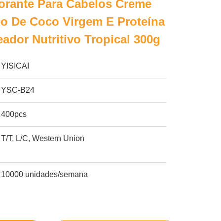
orante Para Cabelos Creme
o De Coco Virgem E Proteína
eador Nutritivo Tropical 300g
YISICAI
YSC-B24
400pcs
T/T, L/C, Western Union
10000 unidades/semana