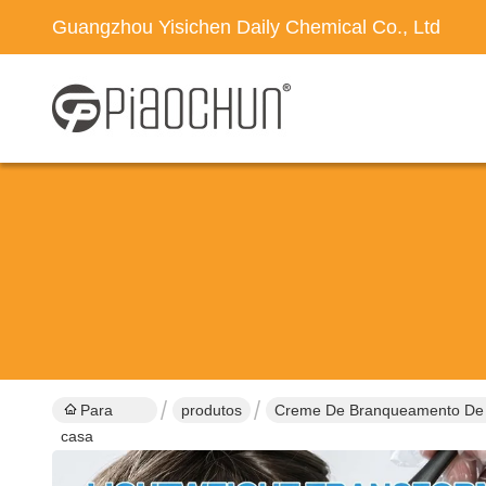
Guangzhou Yisichen Daily Chemical Co., Ltd
Para
produtos
Creme De Branqueamento De
casa