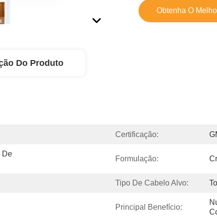
Obtenha O Melho
ção Do Produto
Certificação:
G
 De 
Formulação:
C
Tipo De Cabelo Alvo:
To
Nu
Principal Benefício:
C