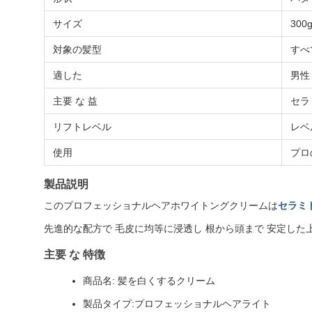
サイズ
300
対象の髪型
すべ
適した
男性
主要 な 益
セラ
リフトレベル
レベ
使用
プロ
製品説明
このプロフェッショナルヘアホワイトングクリームは
セラミ
先進的な配方で 毛皮に均等に浸透し 根から頭まで 安定した
主要 な 特徴
商品名: 髪を白くするクリーム
製品タイプ:プロフェッショナルヘアライト