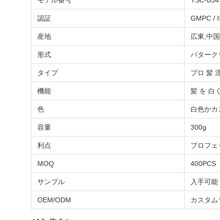
モデル番号
YSC-B34
認証
GMPC / 
産地
広東,中国
形式
バターク
タイプ
プロ 髪 
機能
髪 を 白
色
白色かカ
容量
300g
利点
プロフェ
MOQ
400PCS
サンプル
入手可能
OEM/ODM
カスタムラ