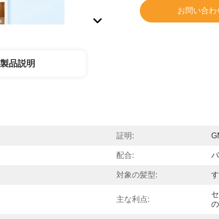
お問い合わ
製品説明
証明:
G
配合:
バ
対象の髪型:
す
セ
主な利点:
の