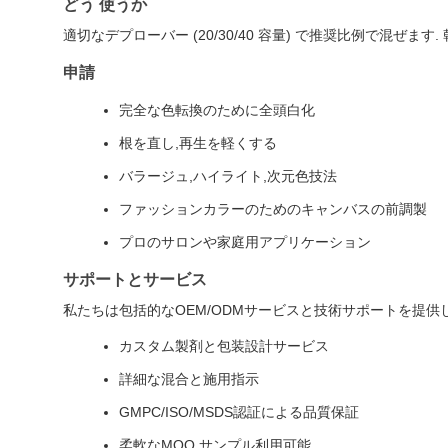
どう 使うか
適切なデプローバー (20/30/40 容量) で推奨比例で混ぜ
申請
完全な色転換のために全頭白化
根を直し,再生を軽くする
バラージュ,ハイライト,次元色技法
ファッションカラーのためのキャンバスの前調製
プロのサロンや家庭用アプリケーション
サポートとサービス
私たちは包括的なOEM/ODMサービスと技術サポートを提供
カスタム製剤と包装設計サービス
詳細な混合と施用指示
GMPC/ISO/MSDS認証による品質保証
柔軟なMOQ,サンプル利用可能