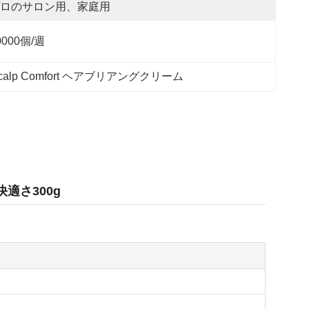
ロのサロン用、家庭用
0000個/週
calp Comfort ヘアブリアングクリーム
快適さ300g