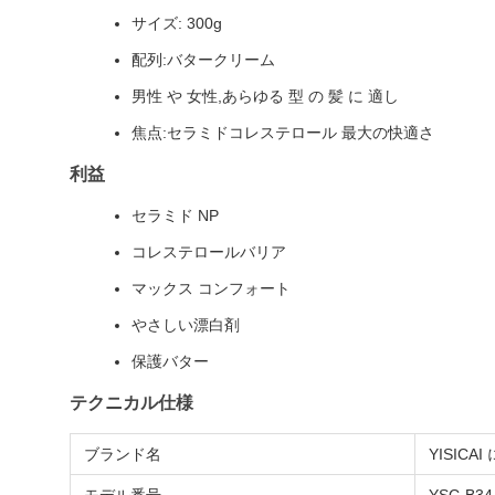
サイズ: 300g
配列:バタークリーム
男性 や 女性,あらゆる 型 の 髪 に 適し
焦点:セラミドコレステロール 最大の快適さ
利益
セラミド NP
コレステロールバリア
マックス コンフォート
やさしい漂白剤
保護バター
テクニカル仕様
ブランド名
YISICA