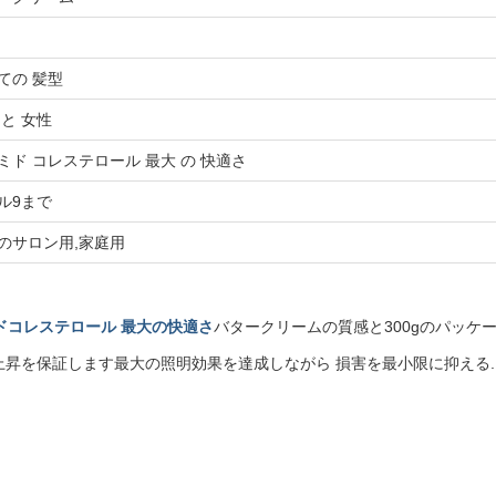
g
ての 髪型
 と 女性
ミド コレステロール 最大 の 快適さ
ル9まで
のサロン用,家庭用
ドコレステロール 最大の快適さ
バタークリームの質感と300gのパッケ
上昇を保証します最大の照明効果を達成しながら 損害を最小限に抑える.