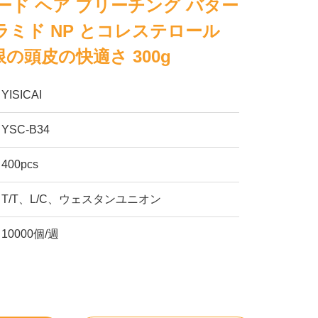
ード ヘア ブリーチング バター
セラミド NP とコレステロール
の頭皮の快適さ 300g
YISICAI
YSC-B34
400pcs
T/T、L/C、ウェスタンユニオン
10000個/週