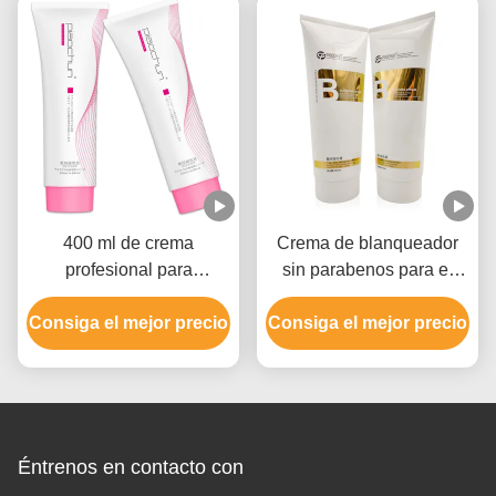
400 ml de crema
Crema de blanqueador
profesional para
sin parabenos para el
blanquear el cabello para
color del cabello con
Consiga el mejor precio
hombres y mujeres hasta
Consiga el mejor precio
hidróxido de amonio
9 niveles
Éntrenos en contacto con