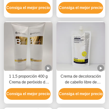
fórmula suave de
hidrógeno, hidróxido de
Consiga el mejor precio
desvanecimiento rápido
Consiga el mejor precio
amonio y aceite mineral
elevar hasta 9 niveles
1 1,5 proporción 400 g
Crema de decoloración
Crema de peróxido de
de cabello libre de
hidrógeno para el
crueldad para uso en
Consiga el mejor precio
depilador de pelo
Consiga el mejor precio
salón 9 niveles
Aprobada por GMPC