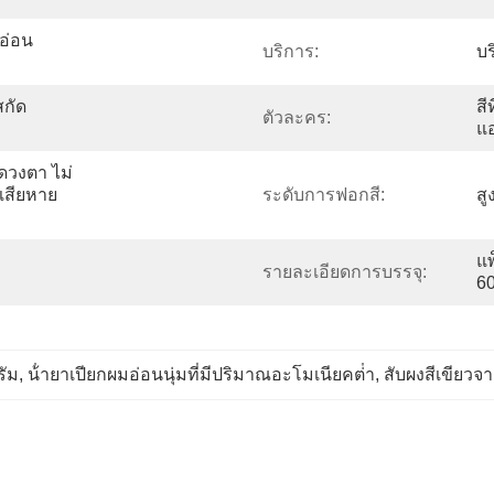
อ่อน
บริการ:
บ
กัด
สี
ตัวละคร:
แอ
บดวงตา ไม่
่เสียหาย
ระดับการฟอกสี:
สู
แพ
รายละเอียดการบรรจุ:
6
รัม
, 
น้ํายาเปียกผมอ่อนนุ่มที่มีปริมาณอะโมเนียคต่ํา
, 
สับผงสีเขียวจา