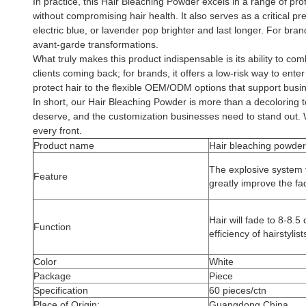
In practice, this Hair Bleaching Powder excels in a range of pro
without compromising hair health. It also serves as a critical pre
electric blue, or lavender pop brighter and last longer. For br
avant-garde transformations.
What truly makes this product indispensable is its ability to comb
clients coming back; for brands, it offers a low-risk way to ent
protect hair to the flexible OEM/ODM options that support busi
In short, our Hair Bleaching Powder is more than a decoloring t
deserve, and the customization businesses need to stand out. W
every front.
Product name
Hair bleaching powder
The explosive system 
Feature
greatly improve the fadi
Hair will fade to 8-8.
Function
efficiency of hairstylis
Color
White
Package
Piece
Specification
60 pieces/ctn
Place of Origin:
Guangdong,China