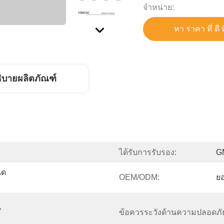
จําหน่าย:
หา ราคา ที่ ดี ท
ิบายผลิตภัณฑ์
ได้รับการรับรอง:
G
นด
OEM/ODM:
ยอ
น
ข้อควรระวังด้านความปลอดภั