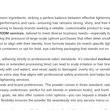
um ingredients, striking a perfect balance between effective lightenin
s both performance and care—ensuring hair remains strong, shiny, and fre
tering to beauty brands seeking a reliable, customizable product to expa
M/ODM services
, tailored to meet diverse business needs—especially fo
ng the pressure of large-scale upfront purchases that often deter smal
o align with their identity, from formula tweaks (to match specific lighte
t containers or opt for bold, eye-catching packaging that stands out on
 adhering strictly to professional salon standards. It’s intended
exclusi
os or extended processing time) can lead to scalp irritation or hair brea
ately with cool water), and never apply to damaged, overly dry, or sens
y—an extra step that aligns with professional safety protocols and helps b
 lightening services.
ng needs and brand preferences. The powder comes in three standard, salon
brassy undertones, perfect for ash blonde or platinum looks), and fres
c goals, we also offer custom color options—you can request a shade th
r flexibility ensures the powder fits seamlessly into any service menu or