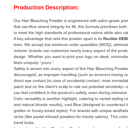
Production Description:
Our Hair Bleaching Powder is engineered with salon-grade premi
that sacrifice strand integrity for lift, this formula prioritize
to meet the high standards of professional salons while also ca
A key advantage that sets this powder apart is its
flexible OE
lines. We accept low minimum order quantities (MOQ), eliminati
volume: brands can customize nearly every aspect of the product t
design. Whether you want to print your logo on sleek, minimalis
feels uniquely “yours.”
Safety is woven into every aspect of this Hair Bleaching Powder,
discouraged, as improper handling (such as incorrect mixing rati
direct eye contact (in case of accidental contact, rinse immedi
patch test on the client’s scalp to rule out potential sensitivit
can feel confident in the product’s safety, even during intensive
Color versatility is another highlight, catering to varied styli
and natural blonde results), cool Blue (designed to counteract 
golden or honey-toned styles). For brands with unique aestheti
niche (like pastel-infused powders for trendy salons). This colo
trend looks.