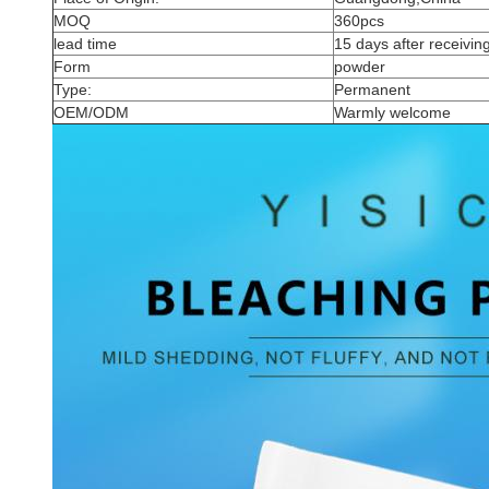
MOQ
360pcs
lead time
15 days after receiving
Form
powder
Type:
Permanent
OEM/ODM
Warmly welcome