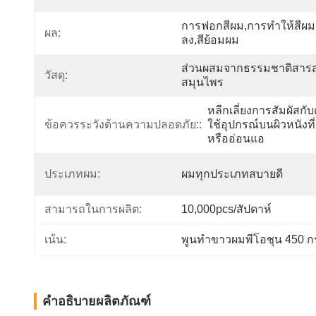
การฟอกสีผม,การทำให้สีผม
ผล:
ลง,สีย้อมผม
ส่วนผสมจากธรรมชาติสารส
วัสดุ:
สมุนไพร
หลีกเลี่ยงการสัมผัสกั
ข้อควรระวังด้านความปลอดภัย::
ใช้อุปกรณ์บนผิวหนังที
หรืออ่อนแอ
ประเภทผม:
ผมทุกประเภทสบายดี
สามารถในการผลิต:
10,000pcs/สัปดาห์
เน้น:
พูนทําขาวผมพีโอชุน 450 ก
คำอธิบายผลิตภัณฑ์