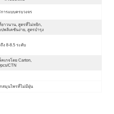
ริการแบบครบวงจร
ที่ยาวนาน, สูตรที่ไม่หยิก, 
ปพลิเคชันง่าย, สูตรบำรุง
งถึง 8-8.5 ระดับ
็คเกจโดย Carton, 
0pcs/CTN
กสมุนไพรที่ไม่มีฝุ่น