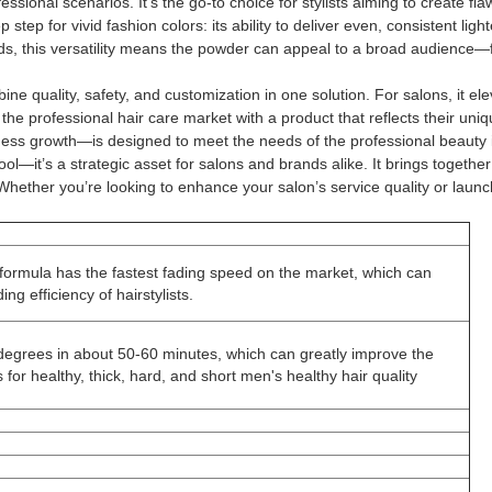
fessional scenarios. It’s the go-to choice for stylists aiming to create
p step for vivid fashion colors: its ability to deliver even, consistent l
ands, this versatility means the powder can appeal to a broad audience—
ine quality, safety, and customization in one solution. For salons, it ele
er the professional hair care market with a product that reflects their u
ness growth—is designed to meet the needs of the professional beauty 
ool—it’s a strategic asset for salons and brands alike. It brings togeth
hether you’re looking to enhance your salon’s service quality or launch
formula has the fastest fading speed on the market, which can
ng efficiency of hairstylists.
5 degrees in about 50-60 minutes, which can greatly improve the
ts for healthy, thick, hard, and short men's healthy hair quality