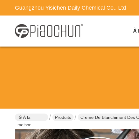
Guangzhou Yisichen Daily Chemical Co., Ltd
À 
À la
Produits
Crème De Blanchiment Des 
maison