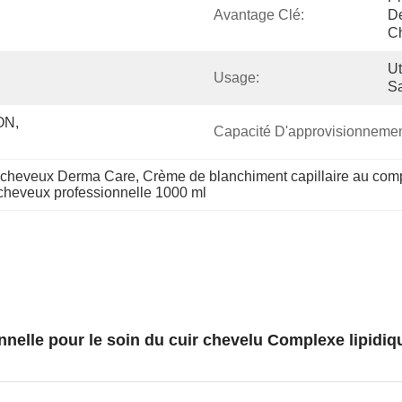
Avantage Clé:
De
C
Ut
Usage:
Sa
N, 
Capacité D'approvisionnemen
 cheveux Derma Care
, 
Crème de blanchiment capillaire au comp
cheveux professionnelle 1000 ml
elle pour le soin du cuir chevelu Complexe lipidique