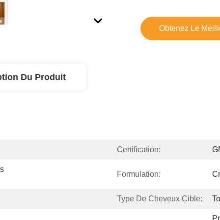
Obtenez Le Meille
ption Du Produit
Certification:
G
s 
Formulation:
C
Type De Cheveux Cible:
T
Pr