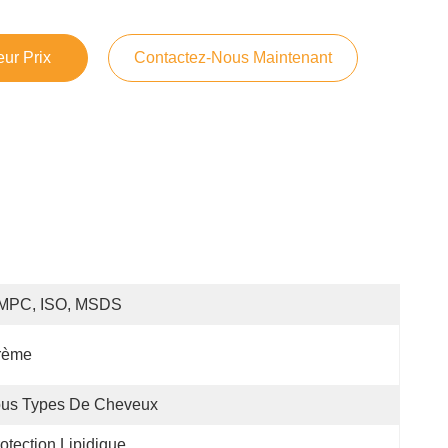
ur Prix
Contactez-Nous Maintenant
MPC, ISO, MSDS
rème
ous Types De Cheveux
otection Lipidique 