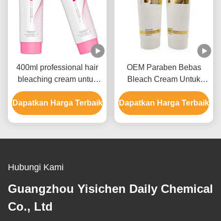
400ml professional hair
OEM Paraben Bebas
bleaching cream untuk
Bleach Cream Untuk
pria dan wanita hingga 9
Warna Rambut Dengan
Dapatkan Harga Terbaik
level
Dapatkan Harga Terbaik
Ammonium Hydroxide
Hubungi Kami
Guangzhou Yisichen Daily Chemical
Co., Ltd