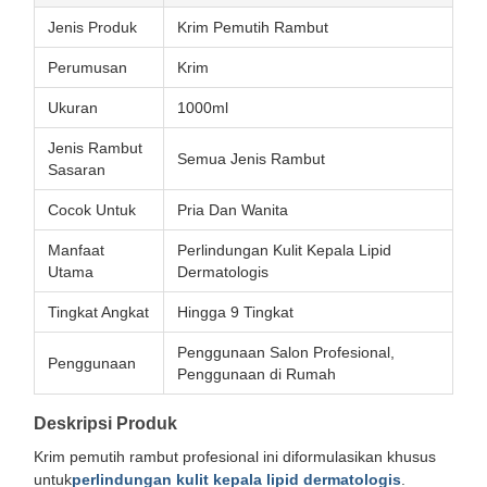
Jenis Produk
Krim Pemutih Rambut
Perumusan
Krim
Ukuran
1000ml
Jenis Rambut
Semua Jenis Rambut
Sasaran
Cocok Untuk
Pria Dan Wanita
Manfaat
Perlindungan Kulit Kepala Lipid
Utama
Dermatologis
Tingkat Angkat
Hingga 9 Tingkat
Penggunaan Salon Profesional,
Penggunaan
Penggunaan di Rumah
Deskripsi Produk
Krim pemutih rambut profesional ini diformulasikan khusus
untuk
perlindungan kulit kepala lipid dermatologis
.