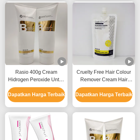
Rasio 400g Cream
Cruelty Free Hair Colour
Hidrogen Peroxide Untuk
Remover Cream Hair
Penghilang Warna
Bleaching Untuk
Dapatkan Harga Terbaik
Rambut GMPC Approval
Dapatkan Harga Terbaik
Penggunaan Salon 9
Level