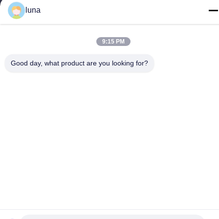
luna
9:15 PM
Cina Kualitas Baik Bubuk Penghilang Rambut Pemasok. Hak
cipta © -2026 Guangzhou Yisichen Daily Chemical Co., Ltd
Good day, what product are you looking for?
Semua hak dilindungi.
Kebijakan Privasi
|
Sitemap