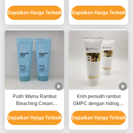
Label Pribadi Untuk
rambut pemutih krim
Dapatkan Harga Terbaik
Semua Jenis Rambut
Dapatkan Harga Terbaik
Putih Warna Rambut
Krim pemutih rambut
Bleaching Cream
GMPC dengan hidrogen
Formula ringan cepat
peroksida Ammonium
Dapatkan Harga Terbaik
memudar Angkat hingga
Dapatkan Harga Terbaik
hidroksida dan minyak
9 Tingkat
mineral