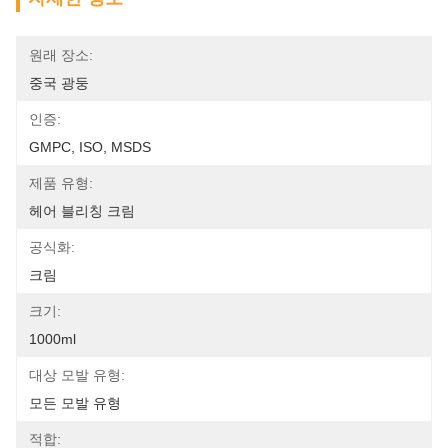
원래 장소:
중국 광둥
인증:
GMPC, ISO, MSDS
제품 유형:
헤어 블리칭 크림
공식화:
크림
크기:
1000ml
대상 모발 유형:
모든 모발 유형
적합: