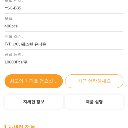
모델 번호:
YSC-B35
모크:
400pcs
지불 조건:
T/T, L/C, 웨스턴 유니온
공급 능력:
10000Pcs/주
최고의 가격을 얻으십시오
지금 연락하세요
자세한 정보
제품 설명
자세한 정보