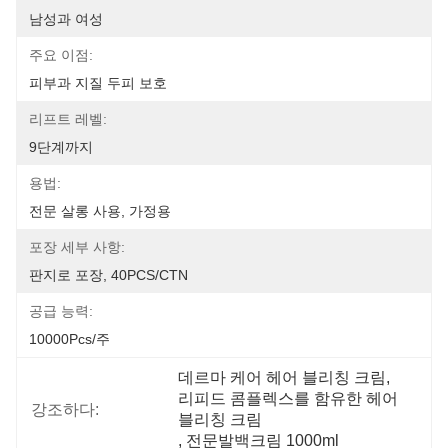
남성과 여성
주요 이점:
피부과 지질 두피 보호
리프트 레벨:
9단계까지
용법:
전문 살롱 사용, 가정용
포장 세부 사항:
판지로 포장, 40PCS/CTN
공급 능력:
10000Pcs/주
데르마 케어 헤어 블리칭 크림
, 
리피드 콤플렉스를 함유한 헤어 
강조하다:
블리칭 크림
, 
전문발백크림 1000ml