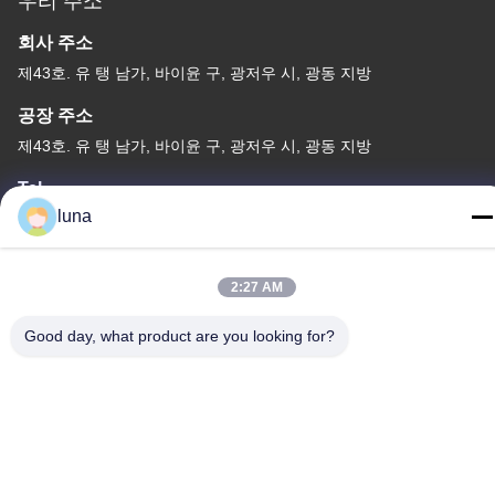
우리 주소
회사 주소
제43호. 유 탱 남가, 바이윤 구, 광저우 시, 광동 지방
공장 주소
제43호. 유 탱 남가, 바이윤 구, 광저우 시, 광동 지방
Tel
luna
86-18902309680
2:27 AM
Good day, what product are you looking for?
중국 좋은 품질 머리 흰색 가루 공급업체. 저작권 © -2026
Guangzhou Yisichen Daily Chemical Co., Ltd . 판권 소유.
개인 정보 정책
|
사이트맵