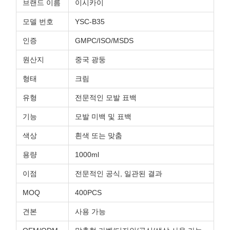
브랜드 이름
이시카이
모델 번호
YSC-B35
인증
GMPC/ISO/MSDS
원산지
중국 광둥
형태
크림
유형
전문적인 모발 표백
기능
모발 미백 및 표백
색상
흰색 또는 맞춤
용량
1000ml
이점
전문적인 공식, 일관된 결과
MOQ
400PCS
견본
사용 가능