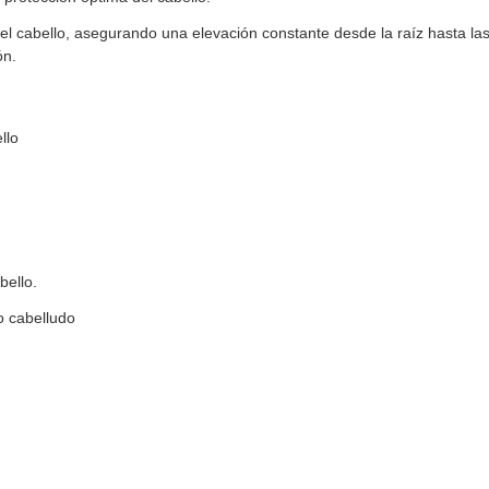
l cabello, asegurando una elevación constante desde la raíz hasta la
ón.
llo
bello.
o cabelludo