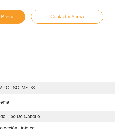
 Precio
Contactar Ahora
MPC, ISO, MSDS
rema
do Tipo De Cabello
otección Lipídica 