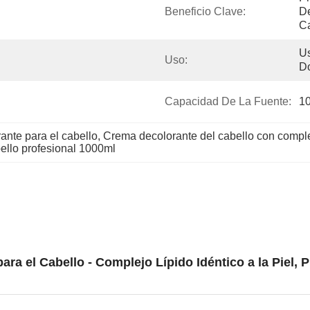
Beneficio Clave:
De
C
Us
Uso:
D
Capacidad De La Fuente:
1
nte para el cabello
, 
Crema decolorante del cabello con comple
ello profesional 1000ml
ra el Cabello - Complejo Lípido Idéntico a la Piel, 