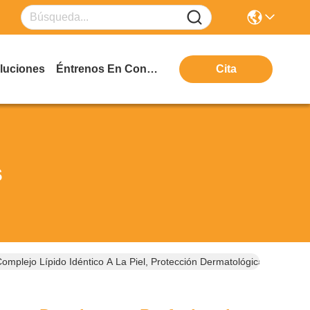
luciones
Éntrenos En Contacto Con
Cita
s
omplejo Lípido Idéntico A La Piel, Protección Dermatológica Del Cue