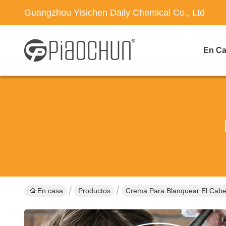
Guangzhou Yisichen Daily Chemical Co., Ltd
En C
En casa
Productos
Crema Para Blanquear El Cabe