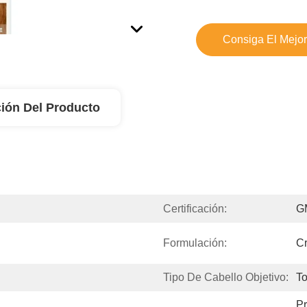
Consiga El Mejor
ión Del Producto
Certificación:
G
Formulación:
C
Tipo De Cabello Objetivo:
To
Pr