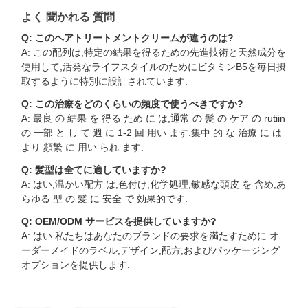
よく 聞かれる 質問
Q: このヘアトリートメントクリームが違うのは?
A: この配列は,特定の結果を得るための先進技術と天然成分を
使用して,活発なライフスタイルのためにビタミンB5を毎日摂
取するように特別に設計されています.
Q: この治療をどのくらいの頻度で使うべきですか?
A: 最良 の 結果 を 得る ため に は,通常 の 髪 の ケア の rutiin
の 一部 と し て 週 に 1-2 回 用い ます.集中 的 な 治療 に は
より 頻繁 に 用い られ ます.
Q: 髪型は全てに適していますか?
A: はい,温かい配方 は,色付け,化学処理,敏感な頭皮 を 含め,あ
らゆる 型 の 髪 に 安全 で 効果的です.
Q: OEM/ODM サービスを提供していますか?
A: はい.私たちはあなたのブランドの要求を満たすために オ
ーダーメイドのラベル,デザイン,配方,およびパッケージング
オプションを提供します.