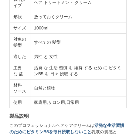
ヘア トリートメント クリーム
イプ
形状
放っておくクリーム
サイズ
1000ml
対象の
すべての 髪型
髪型
適した
男性 と 女性
主要
活発 な 生活 習慣 を 維持 する ため に ビタミ
な 益
ンB5 を 日々 摂取 する
材料
自然と植物
ソース
使用
家庭用,サロン用,日常用
製品説明
このプロフェッショナルヘアケアクリームは
活発な生活習慣
のためにビタミンB5を毎日摂取しないこと
乳液の質感と