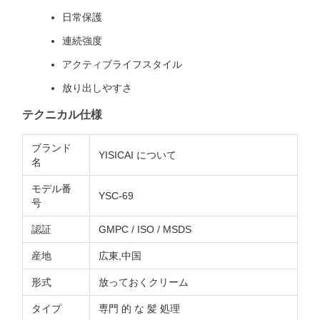
日常保護
連続強度
アクティブライフスタイル
放り出しやすさ
テクニカル仕様
ブランド
YISICAI について
名
モデル番
YSC-69
号
認証
GMPC / ISO / MSDS
産地
広東,中国
形式
放っておくクリーム
タイプ
専門 的 な 髪 処理