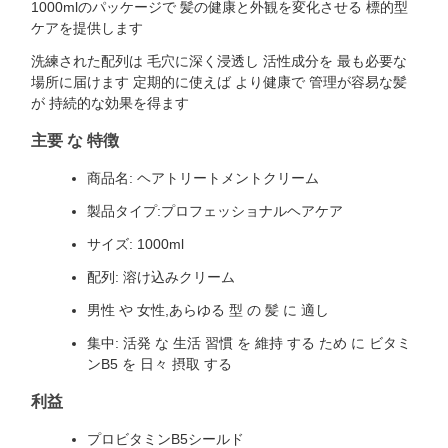
1000mlのパッケージで 髪の健康と外観を変化させる 標的型
ケアを提供します
洗練された配列は 毛穴に深く浸透し 活性成分を 最も必要な
場所に届けます 定期的に使えば より健康で 管理が容易な髪
が 持続的な効果を得ます
主要 な 特徴
商品名: ヘアトリートメントクリーム
製品タイプ:プロフェッショナルヘアケア
サイズ: 1000ml
配列: 溶け込みクリーム
男性 や 女性,あらゆる 型 の 髪 に 適し
集中: 活発 な 生活 習慣 を 維持 する ため に ビタミ
ンB5 を 日々 摂取 する
利益
プロビタミンB5シールド