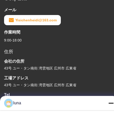
メール
Yisichenheidi@163.com
作業時間
9:00-18:00
住所
会社の住所
43号 ユー・タン南街 湾雲地区 広州市 広東省
工場アドレス
43号 ユー・タン南街 湾雲地区 広州市 広東省
Tel
86-18902309680
luna