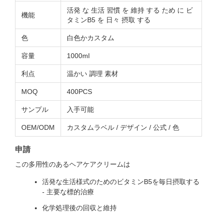
活発 な 生活 習慣 を 維持 する ため に ビ
機能
タミンB5 を 日々 摂取 する
色
白色かカスタム
容量
1000ml
利点
温かい 調理 素材
MOQ
400PCS
サンプル
入手可能
OEM/ODM
カスタムラベル / デザイン / 公式 / 色
申請
この多用性のあるヘアケアクリームは
活発な生活様式のためのビタミンB5を毎日摂取する
- 主要な標的治療
化学処理後の回収と維持