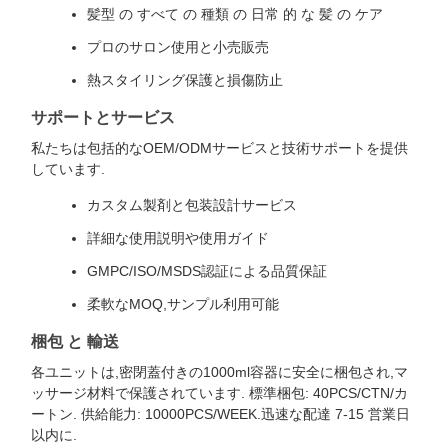
髪型 の すべて の 種類 の 日常 的 な 髪 の ケア
プロのサロン使用と小売販売
熱スタイリング保護と損傷防止
サポートとサービス
私たちは包括的なOEM/ODMサービスと技術サポートを提供
しています.
カスタム製剤と包装設計サービス
詳細な使用説明や使用ガイド
GMPC/ISO/MSDS認証による品質保証
柔軟なMOQ,サンプル利用可能
梱包 と 輸送
各ユニットは,密閉蓋付きの1000ml容器に安全に梱包され,マ
ッサージ材料で保護されています. 標準梱包: 40PCS/CTN/カ
ートン. 供給能力: 10000PCS/WEEK.迅速な配達 7-15 営業日
以内に.