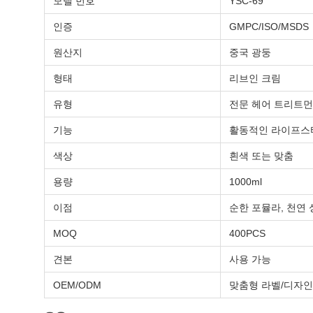
모델 번호
YSC-69
인증
GMPC/ISO/MSDS
원산지
중국 광둥
형태
리브인 크림
유형
전문 헤어 트리트
기능
활동적인 라이프스타
색상
흰색 또는 맞춤
용량
1000ml
이점
순한 포뮬라, 천연
MOQ
400PCS
견본
사용 가능
OEM/ODM
맞춤형 라벨/디자인