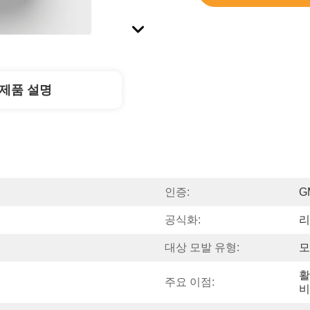
제품 설명
인증:
G
공식화:
리
대상 모발 유형:
모
활
주요 이점:
비