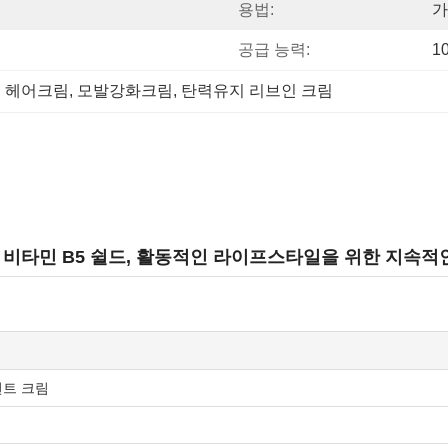
용법:
가
공급 능력:
1
인 헤어크림
, 
모발강화크림
, 
탄력유지 리브인 크림
비타민 B5 쉴드, 활동적인 라이프스타일을 위한 지속적인 
먼트 크림