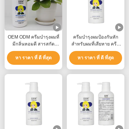
OEM ODM ครีมบํารุงผมที่
ครีมบํารุงผมป้องกันหัก
มีกลิ่นหอมดี สารสกัด
สําหรับผมที่เสียหาย ครีม
ธรรมชาติ ตัวอย่างฟรี
บํารุงผมปลายแยก 300 มล.
หา ราคา ที่ ดี ที่สุด
หา ราคา ที่ ดี ที่สุด