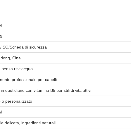
AI
9
ISO/Scheda di sicurezza
dong, Cina
 senza risciacquo
mento professionale per capelli
in quotidiano con vitamina B5 per stili di vita attivi
 o personalizzato
l
a delicata, ingredienti naturali