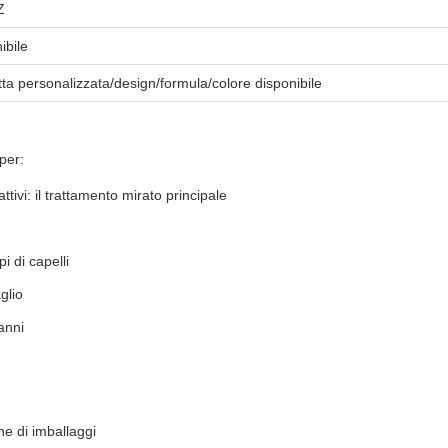
Z
ibile
tta personalizzata/design/formula/colore disponibile
per:
tivi: il trattamento mirato principale
pi di capelli
glio
anni
ne di imballaggi