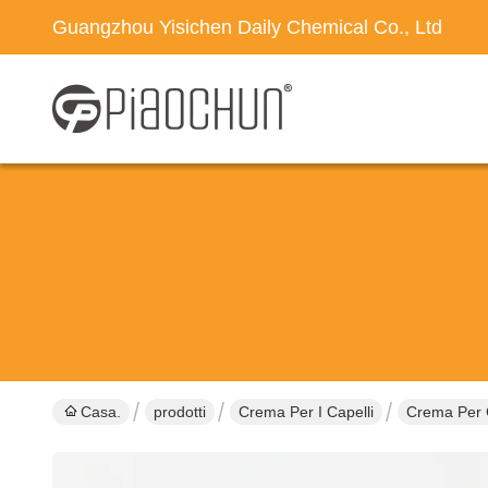
Guangzhou Yisichen Daily Chemical Co., Ltd
Casa.
prodotti
Crema Per I Capelli
Crema Per C