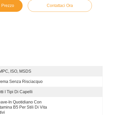
e Prezzo
Contattaci Ora
MPC, ISO, MSDS
rema Senza Risciacquo
tti I Tipi Di Capelli
ave-In Quotidiano Con 
tamina B5 Per Stili Di Vita 
tivi