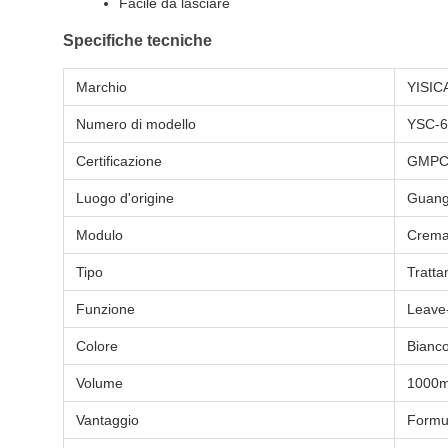
Facile da lasciare
Specifiche tecniche
Marchio
YISIC
Numero di modello
YSC-6
Certificazione
GMPC/
Luogo d'origine
Guang
Modulo
Crema
Tipo
Tratta
Funzione
Leave-
Colore
Bianco
Volume
1000m
Vantaggio
Formul