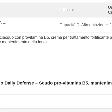
Us
Utilizzo:
Cu
E, 
Capacità Di Alimentazione:
1
sciacquo con provitamina B5
, 
crema per trattamento fortificante p
r mantenimento della forza
uo Daily Defense – Scudo pro-vitamina B5, mantenimento