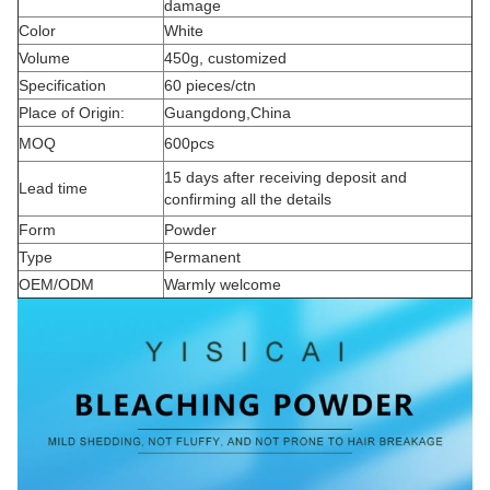
damage
Color
White
Volume
450g, customized
Specification
60 pieces/ctn
Place of Origin:
Guangdong,China
MOQ
600pcs
15 days after receiving deposit and
Lead time
confirming all the details
Form
Powder
Type
Permanent
OEM/ODM
Warmly welcome