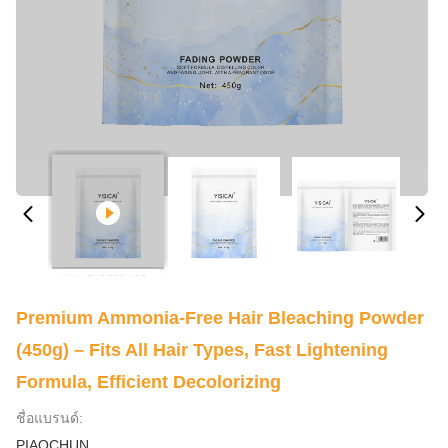
Premium Ammonia-Free Hair Bleaching Powder
(450g) – Fits All Hair Types, Fast Lightening
Formula, Efficient Decolorizing
ชื่อแบรนด์:
PIAOCHUN