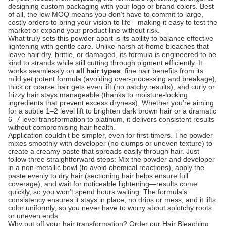
designing custom packaging with your logo or brand colors. Best
of all, the low MOQ means you don’t have to commit to large,
costly orders to bring your vision to life—making it easy to test the
market or expand your product line without risk.
What truly sets this powder apart is its ability to balance effective
lightening with gentle care. Unlike harsh at-home bleaches that
leave hair dry, brittle, or damaged, its formula is engineered to be
kind to strands while still cutting through pigment efficiently. It
works seamlessly on
all hair types
: fine hair benefits from its
mild yet potent formula (avoiding over-processing and breakage),
thick or coarse hair gets even lift (no patchy results), and curly or
frizzy hair stays manageable (thanks to moisture-locking
ingredients that prevent excess dryness). Whether you’re aiming
for a subtle 1–2 level lift to brighten dark brown hair or a dramatic
6–7 level transformation to platinum, it delivers consistent results
without compromising hair health.
Application couldn’t be simpler, even for first-timers. The powder
mixes smoothly with developer (no clumps or uneven texture) to
create a creamy paste that spreads easily through hair. Just
follow three straightforward steps: Mix the powder and developer
in a non-metallic bowl (to avoid chemical reactions), apply the
paste evenly to dry hair (sectioning hair helps ensure full
coverage), and wait for noticeable lightening—results come
quickly, so you won’t spend hours waiting. The formula’s
consistency ensures it stays in place, no drips or mess, and it lifts
color uniformly, so you never have to worry about splotchy roots
or uneven ends.
Why put off your hair transformation? Order our Hair Bleaching