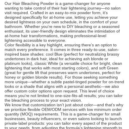
Our Hair Bleaching Powder is a game-changer for anyone
wanting to take control of their hair lightening journey—no salon
visit required. Crafted in an easy-to-mix powder form, it’s
designed specifically for at-home use, letting you achieve your
desired lightness on your own schedule, in the comfort of your
bathroom. Whether you’re new to DIY bleaching or a seasoned
enthusiast, its user-friendly design eliminates the intimidation of
at-home hair transformations, making professional-level
lightening accessible to everyone.
Color flexibility is a key highlight, ensuring there’s an option to
match every preference. It comes in three ready-to-use, salon-
inspired base shades: cool Blue (perfect for neutralizing brassy
undertones in dark hair, ideal for achieving ash blonde or
platinum looks), classic White (a versatile choice for bright, clean
lightening that works with most starting colors), and soft Green
(great for gentle lift that preserves warm undertones, perfect for
honey or golden blonde results). For those seeking something
more unique—whether a subtle pastel-tinged powder for on-trend
looks or a shade that aligns with a personal aesthetic—we also
offer custom color options upon request. This level of choice
means you’re not limited to one-size-fits-all results; you can tailor
the bleaching process to your exact vision.
We know that customization isn’t just about color—and that’s why
we prioritize flexible OEM/ODM services with low minimum order
quantity (MOQ) requirements. This is a game-changer for small
businesses, beauty influencers, or even salons looking to launch
private-label products: you can tailor every aspect of the product
to your needs, from adjusting the formula’s lightening strength to